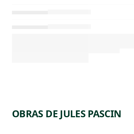
OBRAS DE JULES PASCIN
ARTWORK