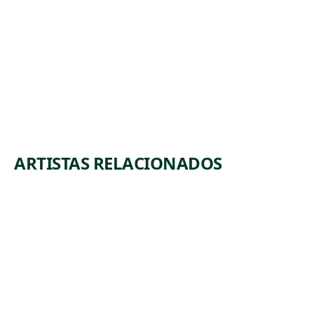
ARTISTAS RELACIONADOS
L
SIR
WIL
HEN
LIA
RY
M
WIL
AR
T
LIA
MST
L
M
RO
BAR
NG