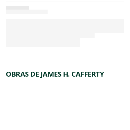
OBRAS DE JAMES H. CAFFERTY
ARTWORK
HAPPINE
SS
Drawing
James H.
, 1849
Cafferty