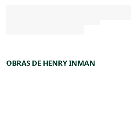
OBRAS DE HENRY INMAN
ARTWORK
DESIGN
Drawing
,
Henry Inman
1825