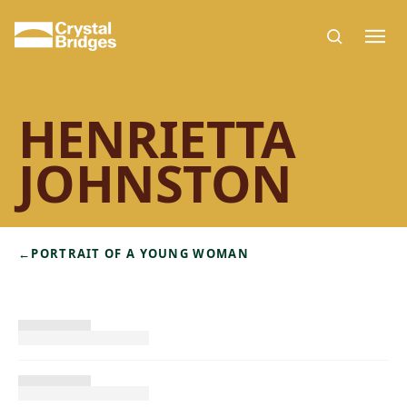
Skip to main content
HENRIETTA
JOHNSTON
←
PORTRAIT OF A YOUNG WOMAN