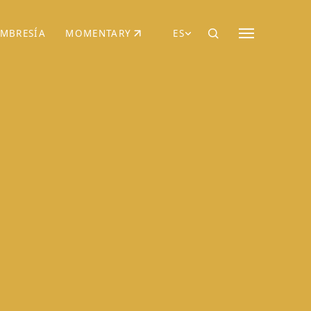
MBRESÍA
MOMENTARY
ES
AÑA NUEVA)
 UNA PESTAÑA NUEVA)
(SE ABRE EN UNA PESTAÑA NUEVA)