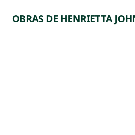
OBRAS DE HENRIETTA JO
ARTWORK
PORTR
AIT OF
A
YOUNG
WOMA
N
Drawing
Henrietta
, ca.
Johnston
1720