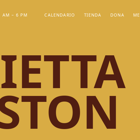
 AM – 6 PM
CALENDARIO
TIENDA
DONA
ME
(SE ABRE EN UNA PEST
(SE ABRE EN
IETTA
STON