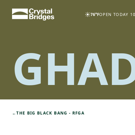
Skip to main content
76°F
OPEN TODAY 10
GHAD
←
THE BIG BLACK BANG - RFGA