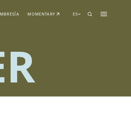
MBRESÍA
MOMENTARY
ES
AÑA NUEVA)
 UNA PESTAÑA NUEVA)
(SE ABRE EN UNA PESTAÑA NUEVA)
ER