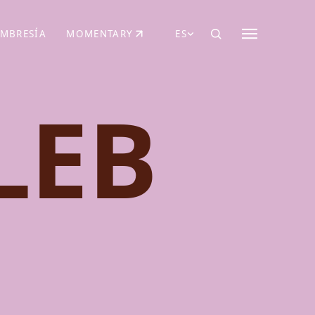
MBRESÍA
MOMENTARY
ES
AÑA NUEVA)
 UNA PESTAÑA NUEVA)
(SE ABRE EN UNA PESTAÑA NUEVA)
LEB