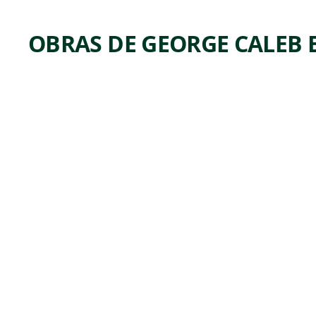
OBRAS DE GEORGE CALEB
ARTWORK
THE
JOLLY
FLAT
BOAT
MEN
Print
George Caleb
,
Bingham
1847