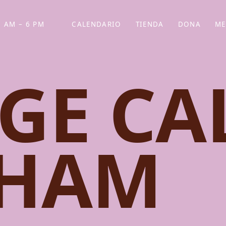
 AM – 6 PM
CALENDARIO
TIENDA
DONA
ME
(SE ABRE EN UNA PEST
(SE ABRE EN
GE CA
GHAM