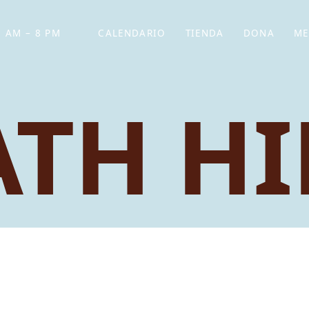
 AM – 8 PM
CALENDARIO
TIENDA
DONA
ME
(SE ABRE EN UNA PEST
(SE ABRE EN
ATH HI