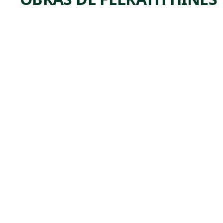
ARTWORK
UNTITL
ED
(ABSTR
ACTIO
N)
Painting
,
Felrath Hines
ca. 1960