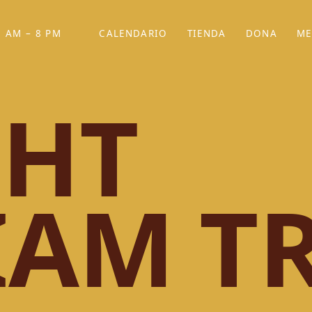
 AM – 8 PM
CALENDARIO
TIENDA
DONA
ME
(SE ABRE EN UNA PEST
(SE ABRE EN
HT
IAM T