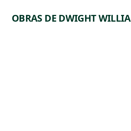
OBRAS DE DWIGHT WILLI
ARTWORK
THE
BROOK
IN MAY
Painting
Dwight
William
, 1902
Tryon