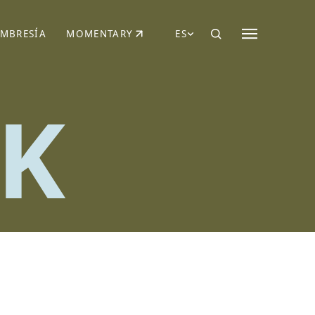
MBRESÍA
MOMENTARY
ES
AÑA NUEVA)
 UNA PESTAÑA NUEVA)
(SE ABRE EN UNA PESTAÑA NUEVA)
K