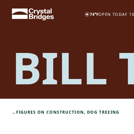
Skip to main content
74°F
OPEN TODAY 10
BILL
←
FIGURES ON CONSTRUCTION, DOG TREEING