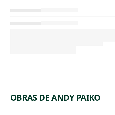
OBRAS DE ANDY PAIKO
ARTWORK