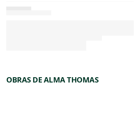
OBRAS DE ALMA THOMAS
ARTWORK
LUNAR
RENDEZV
OUS—
CIRCLE
OF