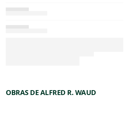
OBRAS DE ALFRED R. WAUD
ARTWORK
OFF THE
ARTWORK
FOURTH
TRACK
OF JULY