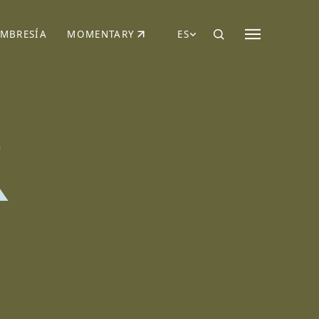
MBRESÍA
MOMENTARY
ES
AÑA NUEVA)
 UNA PESTAÑA NUEVA)
(SE ABRE EN UNA PESTAÑA NUEVA)
R