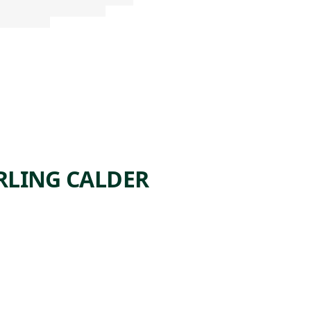
RLING CALDER
ARTWORK
STRETC
HING
GIRL
Sculpture