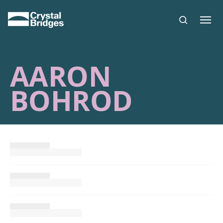
Skip to main content
AARON
BOHROD