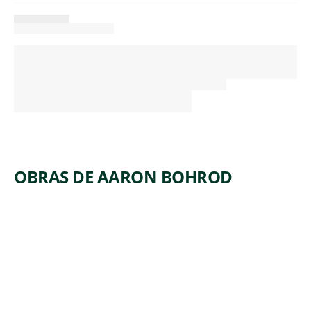
OBRAS DE AARON BOHROD
ARTWORK
GAS
STATION
Print
,
Aaron Bohrod
1930