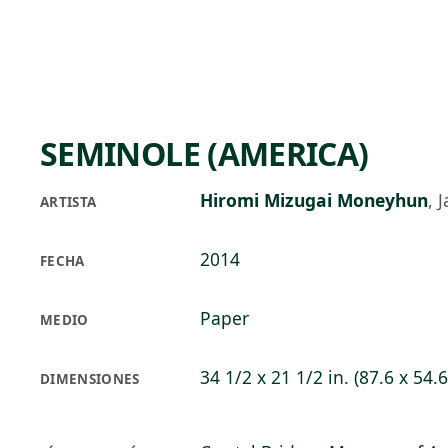
Skip to main content
70°F
OPEN TODAY 10
SEMINOLE (AMERICA)
Hiromi Mizugai Moneyhun
,
J
ARTISTA
2014
FECHA
Paper
MEDIO
34 1/2 x 21 1/2 in. (87.6 x 54.
DIMENSIONES