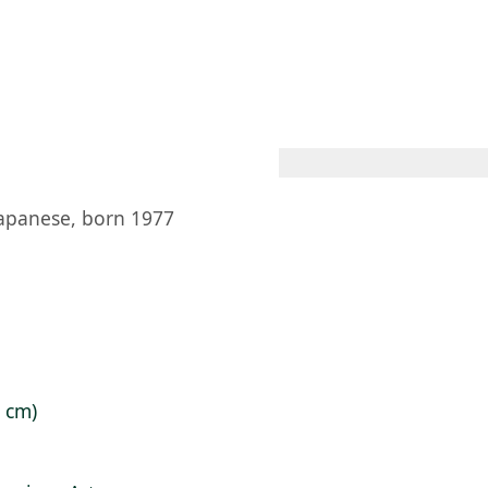
 AM – 6 PM
CALENDARIO
TIENDA
DONA
ME
(SE ABRE EN UNA PEST
(SE ABRE EN
apanese, born 1977
6 cm)