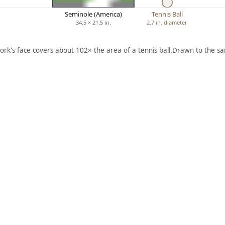
Seminole (America)
Tennis Ball
34.5 × 21.5 in.
2.7 in. diameter
ork's face covers about 102× the area of a tennis ball.
Drawn to the sa