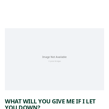
Skip to main content
WHAT WILL YOU GIVE ME IF I LET
YOU DOWN?