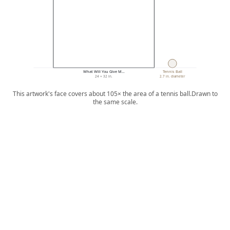
What Will You Give M…
Tennis Ball
24 × 32 in.
2.7 in. diameter
This artwork's face covers about 105× the area of a tennis ball.
Drawn to
the same scale.