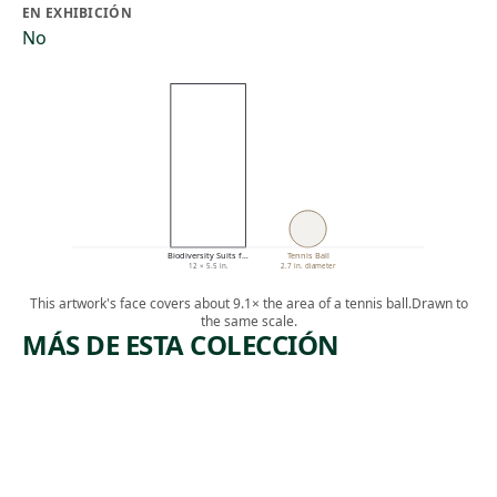
EN EXHIBICIÓN
No
Biodiversity Suits f…
Tennis Ball
12 × 5.5 in.
2.7 in. diameter
This artwork's face covers about 9.1× the area of a tennis ball.
Drawn to
the same scale.
MÁS DE ESTA COLECCIÓN
ARTWORK
ARTWORK
LANDSCA
THE
PE WITH
HARBOR
INDIAN
AT RIO DE