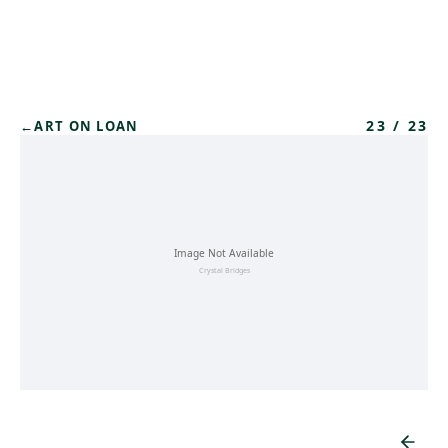
Skip to main content
23
/
23
←
ART ON LOAN