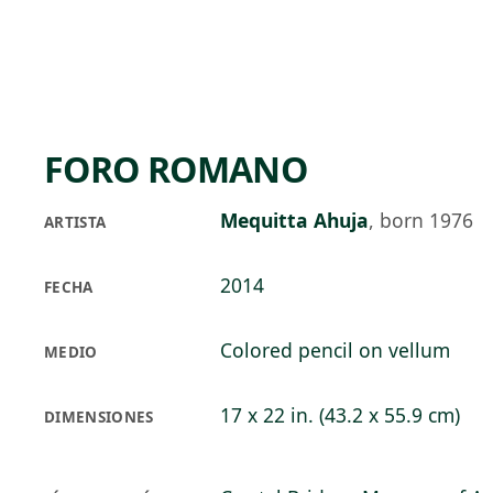
Skip to main content
88°F
OPEN TODAY 10
FORO ROMANO
Mequitta Ahuja
,
born 1976
ARTISTA
2014
FECHA
Colored pencil on vellum
MEDIO
17 x 22 in. (43.2 x 55.9 cm)
DIMENSIONES