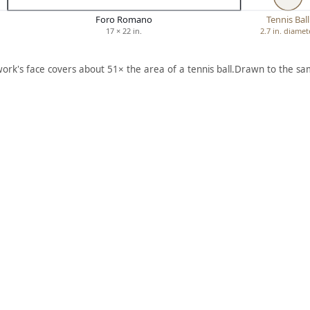
Foro Romano
Tennis Ball
17 × 22 in.
2.7 in. diamet
work's face covers about 51× the area of a tennis ball.
Drawn to the sam