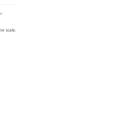
er
e scale.