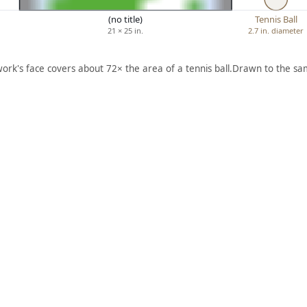
(no title)
Tennis Ball
21 × 25 in.
2.7 in. diameter
work's face covers about 72× the area of a tennis ball.
Drawn to the sam