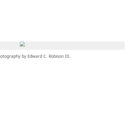
MBRESÍA
MOMENTARY
ES
AÑA NUEVA)
 UNA PESTAÑA NUEVA)
(SE ABRE EN UNA PESTAÑA NUEVA)
otography by Edward C. Robison III.