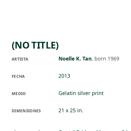
Skip to main content
82°F
OPEN TODAY 10
(NO TITLE)
Noelle K. Tan
,
born 1969
ARTISTA
2013
FECHA
Gelatin silver print
MEDIO
21 x 25 in.
DIMENSIONES