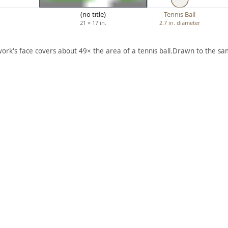
(no title)
Tennis Ball
21 × 17 in.
2.7 in. diameter
work's face covers about 49× the area of a tennis ball.
Drawn to the sam