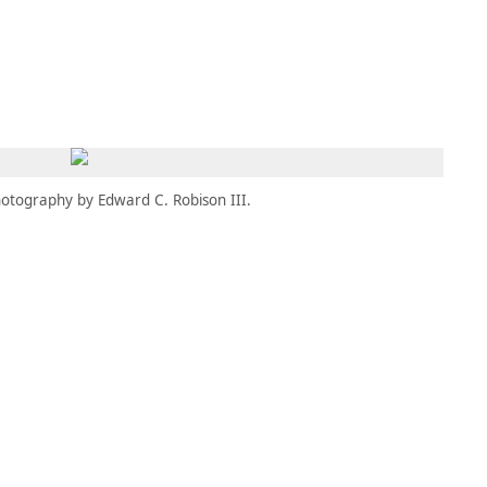
MBRESÍA
MOMENTARY
ES
AÑA NUEVA)
 UNA PESTAÑA NUEVA)
(SE ABRE EN UNA PESTAÑA NUEVA)
otography by Edward C. Robison III.