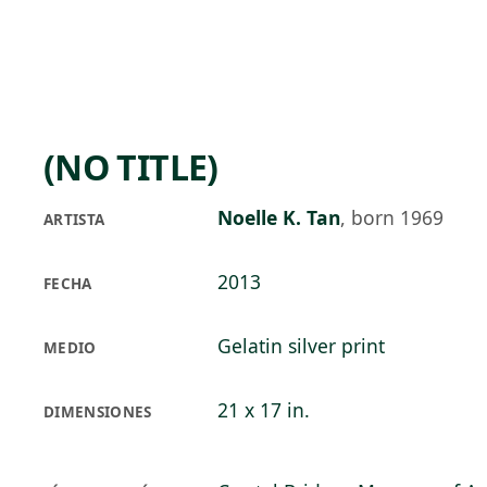
Skip to main content
87°F
OPEN TODAY 10
(NO TITLE)
Noelle K. Tan
,
born 1969
ARTISTA
2013
FECHA
Gelatin silver print
MEDIO
21 x 17 in.
DIMENSIONES