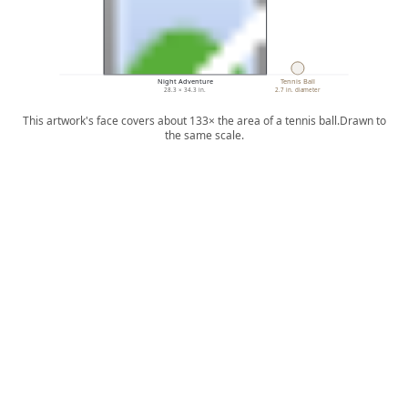
Night Adventure
Tennis Ball
28.3 × 34.3 in.
2.7 in. diameter
This artwork's face covers about 133× the area of a tennis ball.
Drawn to
the same scale.