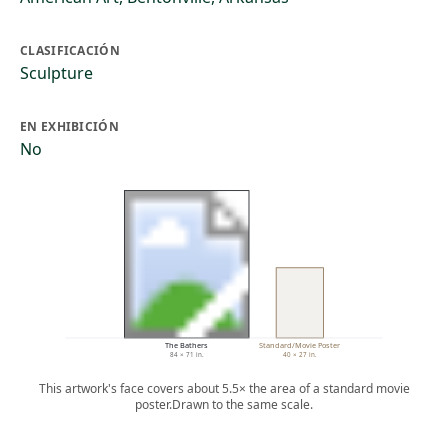
CLASIFICACIÓN
Sculpture
EN EXHIBICIÓN
No
The Bathers
Standard/Movie Poster
84 × 71 in.
40 × 27 in.
This artwork's face covers about 5.5× the area of a standard movie
poster.
Drawn to the same scale.