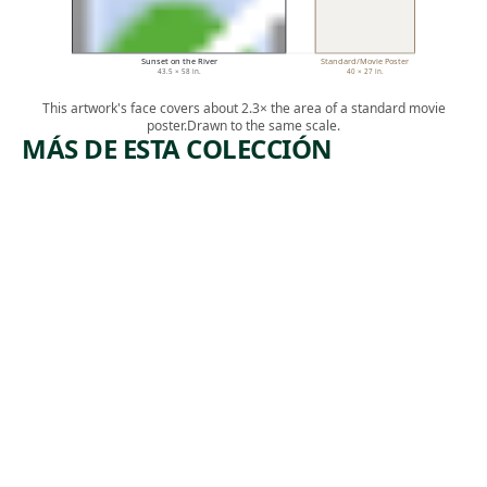
Sunset on the River
Standard/Movie Poster
43.5 × 58 in.
40 × 27 in.
This artwork's face covers about 2.3× the area of a standard movie
poster.
Drawn to the same scale.
MÁS DE ESTA COLECCIÓN
ARTWORK
ARTWORK
JIMSON
STUDY
WEED/W
FOR
HITE
SLOW
FLOWER
TRAIN
NO. 1
THROUG
H
Painting
ARKANSA
Georgia
S
, 1932
O'Keeffe
Painting
Thomas Hart