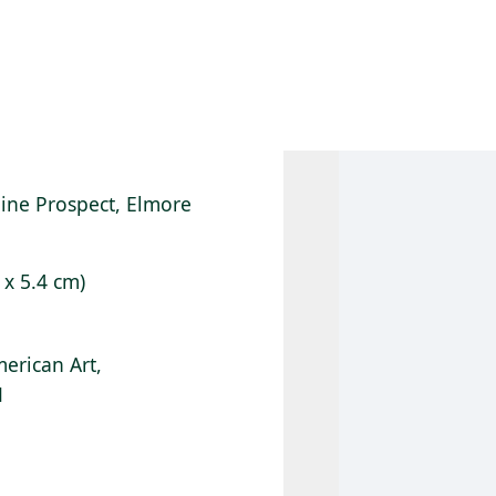
 AM – 8 PM
CALENDARIO
TIENDA
DONA
ME
(SE ABRE EN UNA PEST
(SE ABRE EN
lpine Prospect, Elmore
1 x 5.4 cm)
erican Art,
1