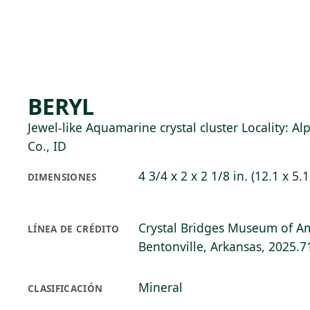
Skip to main content
97°F
OPEN TODAY 10
BERYL
Jewel-like Aquamarine crystal cluster Locality: A
Co., ID
4 3/4 x 2 x 2 1/8 in. (12.1 x 5.
DIMENSIONES
Crystal Bridges Museum of Am
LÍNEA DE CRÉDITO
Bentonville, Arkansas, 2025.7
Mineral
CLASIFICACIÓN