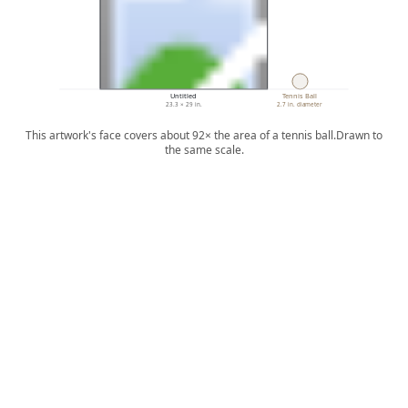
Untitled
Tennis Ball
23.3 × 29 in.
2.7 in. diameter
This artwork's face covers about 92× the area of a tennis ball.
Drawn to
the same scale.