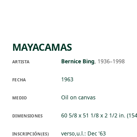
Skip to main content
94°F
OPEN TODAY 10
MAYACAMAS
Bernice Bing
,
1936–1998
ARTISTA
1963
FECHA
Oil on canvas
MEDIO
60 5/8 x 51 1/8 x 2 1/2 in. (15
DIMENSIONES
verso,u.l.: Dec '63
INSCRIPCIÓN(ES)