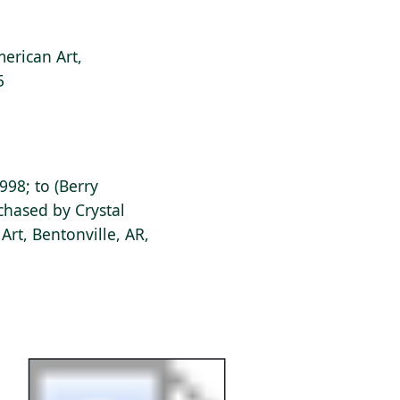
erican Art,
5
1998; to (Berry
chased by Crystal
rt, Bentonville, AR,