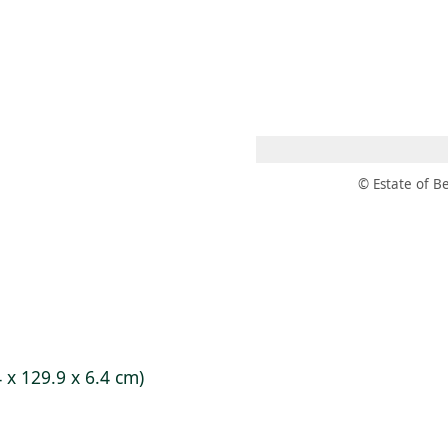
 AM – 8 PM
CALENDARIO
TIENDA
DONA
ME
(SE ABRE EN UNA PEST
(SE ABRE EN
© Estate of B
4 x 129.9 x 6.4 cm)