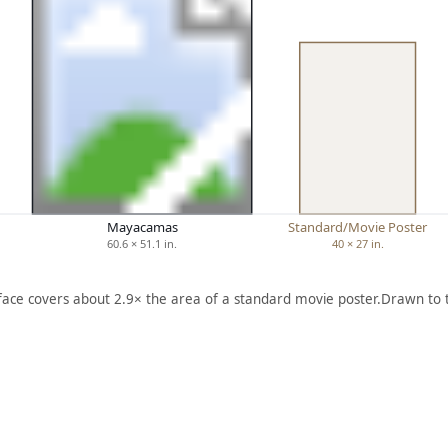
Mayacamas
Standard/Movie Poster
60.6 × 51.1 in.
40 × 27 in.
 face covers about 2.9× the area of a standard movie poster.
Drawn to 