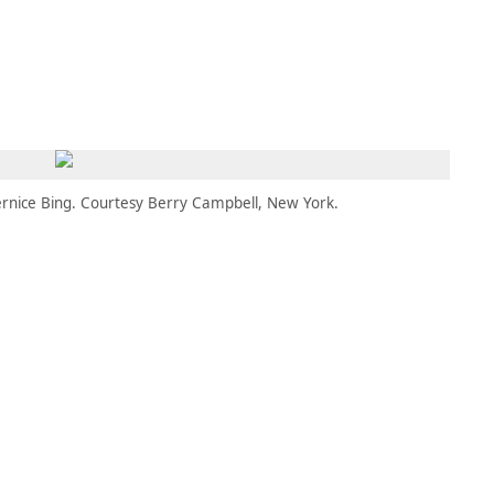
MBRESÍA
MOMENTARY
ES
AÑA NUEVA)
 UNA PESTAÑA NUEVA)
(SE ABRE EN UNA PESTAÑA NUEVA)
ernice Bing. Courtesy Berry Campbell, New York.