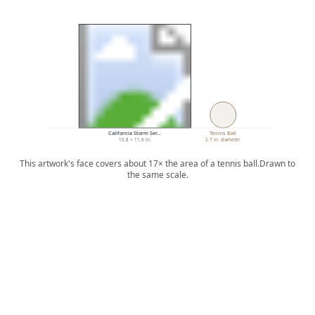
California Storm Ser…
Tennis Ball
10.8 × 11.6 in.
2.7 in. diameter
This artwork's face covers about 17× the area of a tennis ball.
Drawn to
the same scale.