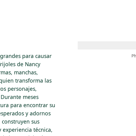
 AM – 8 PM
CALENDARIO
TIENDA
DONA
ME
(SE ABRE EN UNA PEST
(SE ABRE EN
 grandes para causar
Ph
rijoles de Nancy
ormas, manchas,
 quien transforma las
cos personajes,
. Durante meses
tura para encontrar su
nesperados y adornos
 construyen sus
 experiencia técnica,