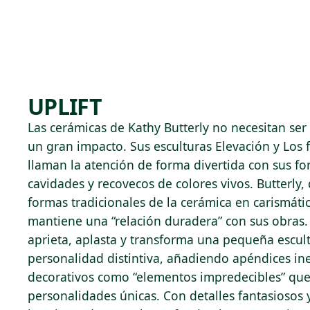
Skip to main content
79°F
OPEN TODAY 10
UPLIFT
Las cerámicas de Kathy Butterly no necesitan ser
un gran impacto. Sus esculturas Elevación y Los f
llaman la atención de forma divertida con sus f
cavidades y recovecos de colores vivos. Butterly,
formas tradicionales de la cerámica en carismáti
mantiene una “relación duradera” con sus obras
aprieta, aplasta y transforma una pequeña escul
personalidad distintiva, añadiendo apéndices i
decorativos como “elementos impredecibles” que
personalidades únicas. Con detalles fantasiosos y