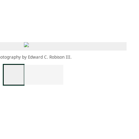
MBRESÍA
MOMENTARY
ES
AÑA NUEVA)
 UNA PESTAÑA NUEVA)
(SE ABRE EN UNA PESTAÑA NUEVA)
otography by Edward C. Robison III.