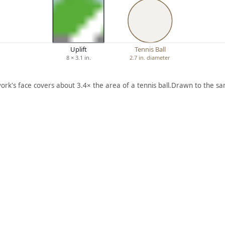
Uplift
Tennis Ball
8 × 3.1 in.
2.7 in. diameter
ork's face covers about 3.4× the area of a tennis ball.
Drawn to the sa