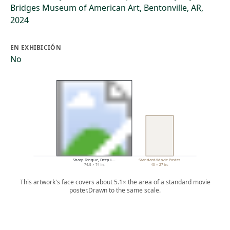
Bridges Museum of American Art, Bentonville, AR,
2024
EN EXHIBICIÓN
No
Sharp Tongue, Deep L…
Standard/Movie Poster
74.5 × 74 in.
40 × 27 in.
This artwork's face covers about 5.1× the area of a standard movie
poster.
Drawn to the same scale.