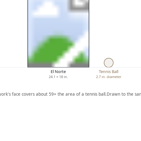
El Norte
Tennis Ball
24.1 × 18 in.
2.7 in. diameter
work's face covers about 59× the area of a tennis ball.
Drawn to the sam