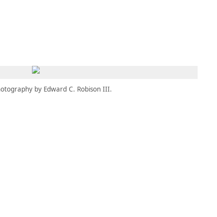
MBRESÍA
MOMENTARY
ES
AÑA NUEVA)
 UNA PESTAÑA NUEVA)
(SE ABRE EN UNA PESTAÑA NUEVA)
otography by Edward C. Robison III.