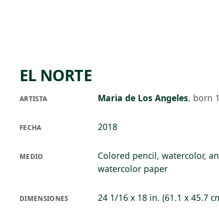
Skip to main content
97°F
OPEN TODAY 10
EL NORTE
Maria de Los Angeles
,
born 
ARTISTA
2018
FECHA
Colored pencil, watercolor, a
MEDIO
watercolor paper
24 1/16 x 18 in. (61.1 x 45.7 c
DIMENSIONES