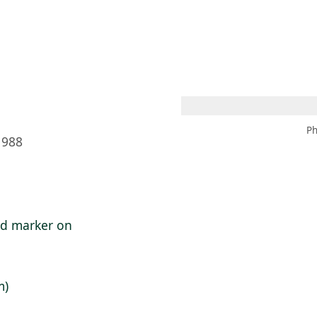
 AM – 8 PM
CALENDARIO
TIENDA
DONA
ME
(SE ABRE EN UNA PEST
(SE ABRE EN
Ph
1988
nd marker on
m)