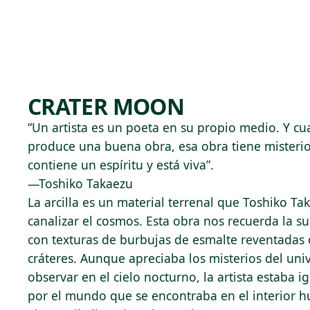
Skip to main content
77°F
OPEN TODAY 10
CRATER MOON
“Un artista es un poeta en su propio medio. Y cu
produce una buena obra, esa obra tiene misterio,
contiene un espíritu y está viva”.
—Toshiko Takaezu
La arcilla es un material terrenal que Toshiko Ta
canalizar el cosmos. Esta obra nos recuerda la su
con texturas de burbujas de esmalte reventadas 
cráteres. Aunque apreciaba los misterios del un
observar en el cielo nocturno, la artista estaba 
por el mundo que se encontraba en el interior hu