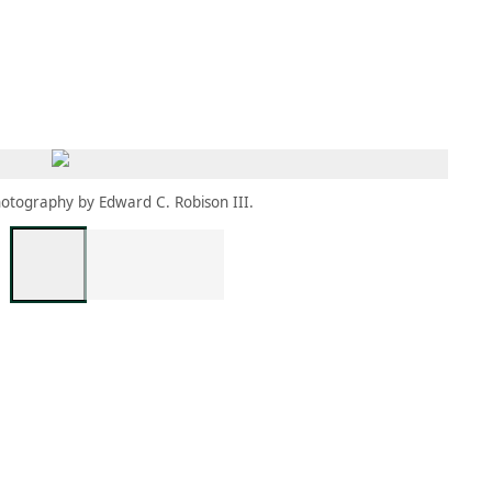
MBRESÍA
MOMENTARY
ES
AÑA NUEVA)
 UNA PESTAÑA NUEVA)
(SE ABRE EN UNA PESTAÑA NUEVA)
otography by Edward C. Robison III.