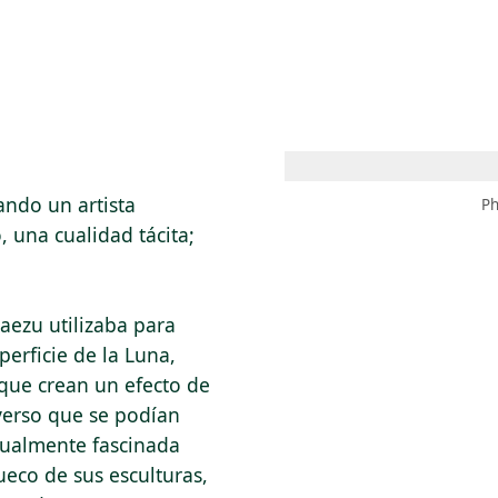
 AM – 8 PM
CALENDARIO
TIENDA
DONA
ME
(SE ABRE EN UNA PEST
(SE ABRE EN
ando un artista
Ph
 una cualidad tácita;
kaezu utilizaba para
perficie de la Luna,
que crean un efecto de
iverso que se podían
igualmente fascinada
eco de sus esculturas,