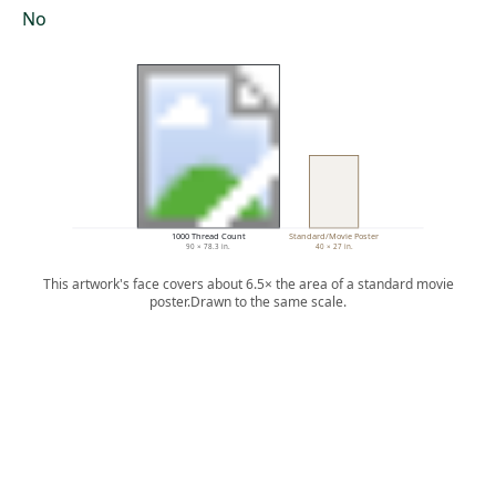
No
1000 Thread Count
Standard/Movie Poster
90 × 78.3 in.
40 × 27 in.
This artwork's face covers about 6.5× the area of a standard movie
poster.
Drawn to the same scale.