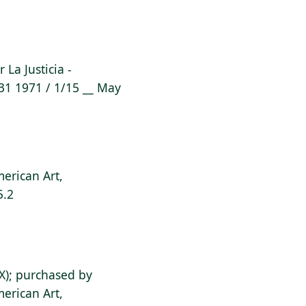
 La Justicia -
31 1971 / 1/15 __ May
erican Art,
5.2
X); purchased by
erican Art,