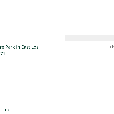
 AM – 8 PM
CALENDARIO
TIENDA
DONA
ME
(SE ABRE EN UNA PEST
(SE ABRE EN
re Park in East Los
Ph
971
4 cm)