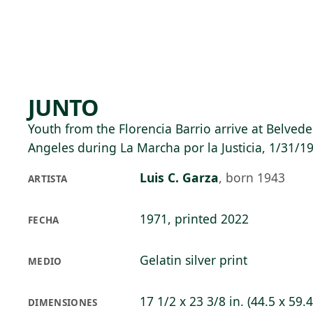
Skip to main content
75°F
OPEN TODAY 10
JUNTO
Youth from the Florencia Barrio arrive at Belvede
Angeles during La Marcha por la Justicia, 1/31/1
Luis C. Garza
,
born 1943
ARTISTA
1971, printed 2022
FECHA
Gelatin silver print
MEDIO
17 1/2 x 23 3/8 in. (44.5 x 59.
DIMENSIONES