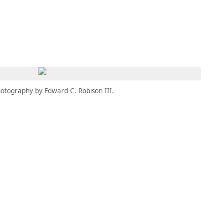
MBRESÍA
MOMENTARY
ES
AÑA NUEVA)
 UNA PESTAÑA NUEVA)
(SE ABRE EN UNA PESTAÑA NUEVA)
otography by Edward C. Robison III.