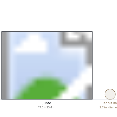
Junto
Tennis Bal
17.5 × 23.4 in.
2.7 in. diame