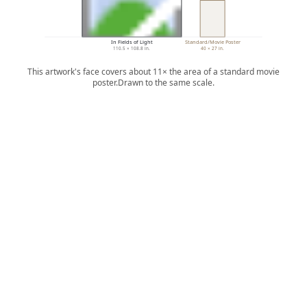
In Fields of Light
Standard/Movie Poster
110.5 × 108.8 in.
40 × 27 in.
This artwork's face covers about 11× the area of a standard movie
poster.
Drawn to the same scale.