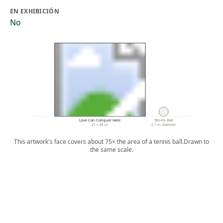
EN EXHIBICIÓN
No
Love Can Conquer Hate
Tennis Ball
21 × 26 in.
2.7 in. diameter
This artwork's face covers about 75× the area of a tennis ball.
Drawn to
the same scale.