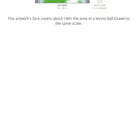
NO DAPL
Tennis Ball
30 × 36 in.
2.7 in. diameter
This artwork's face covers about 148× the area of a tennis ball.
Drawn to
the same scale.