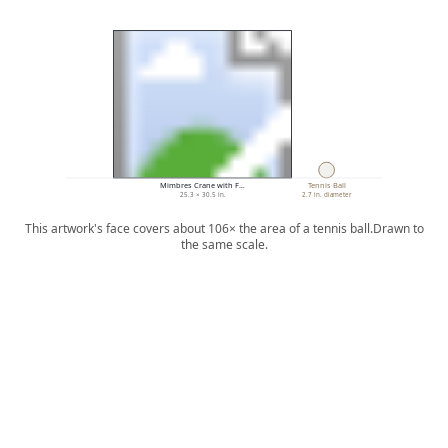
Mimbres Crane with F…
Tennis Ball
25.3 × 30.5 in.
2.7 in. diameter
This artwork's face covers about 106× the area of a tennis ball.
Drawn to
the same scale.