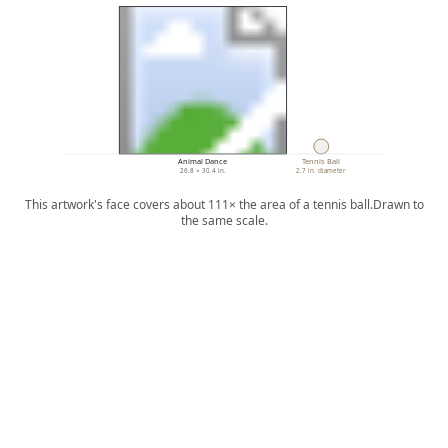
Animal Dance
Tennis Ball
26.8 × 30.4 in.
2.7 in. diameter
This artwork's face covers about 111× the area of a tennis ball.
Drawn to
the same scale.