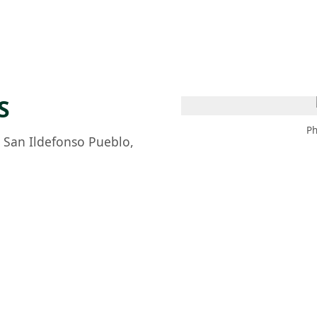
 AM – 6 PM
CALENDARIO
TIENDA
DONA
ME
(SE ABRE EN UNA PEST
(SE ABRE EN
S
Ph
,
San Ildefonso Pueblo,