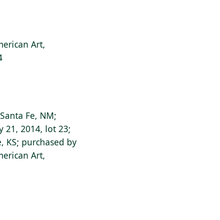
erican Art,
4
 Santa Fe, NM;
 21, 2014, lot 23;
e, KS; purchased by
erican Art,