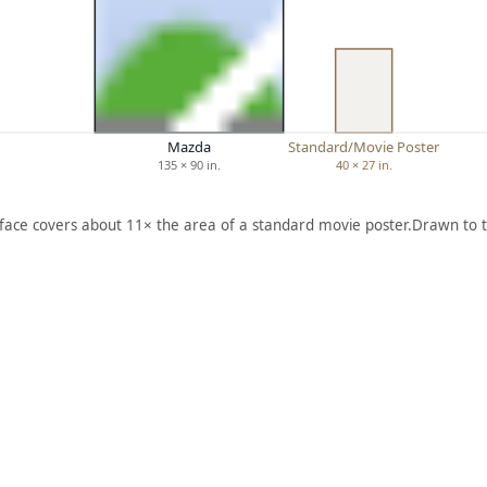
Mazda
Standard/Movie Poster
135 × 90 in.
40 × 27 in.
 face covers about 11× the area of a standard movie poster.
Drawn to t