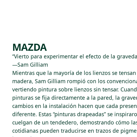
Skip to main content
93°F
OPEN TODAY 10
MAZDA
“Vierto para experimentar el efecto de la graveda
—Sam Gilliam
Mientras que la mayoría de los lienzos se tensa
madera, Sam Gilliam rompió con los convenciona
vertiendo pintura sobre lienzos sin tensar. Cuan
pinturas se fija directamente a la pared, la gra
cambios en la instalación hacen que cada presen
diferente. Estas “pinturas drapeadas” se inspira
cuelgan de un tendedero, demostrando cómo las
cotidianas pueden traducirse en trazos de pigme