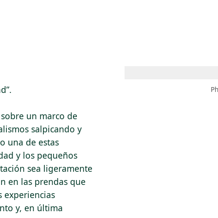
 AM – 8 PM
CALENDARIO
TIENDA
DONA
ME
(SE ABRE EN UNA PEST
(SE ABRE EN
d”.
Ph
n sobre un marco de
lismos salpicando y
do una de estas
vedad y los pequeños
tación sea ligeramente
ron en las prendas que
 experiencias
nto y, en última