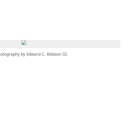
MBRESÍA
MOMENTARY
ES
AÑA NUEVA)
 UNA PESTAÑA NUEVA)
(SE ABRE EN UNA PESTAÑA NUEVA)
otography by Edward C. Robison III.