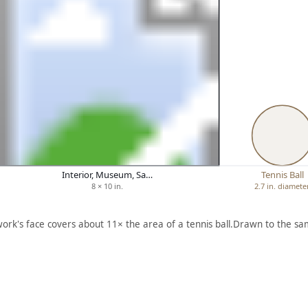
Interior, Museum, Sa…
Tennis Ball
8 × 10 in.
2.7 in. diamete
work's face covers about 11× the area of a tennis ball.
Drawn to the sam