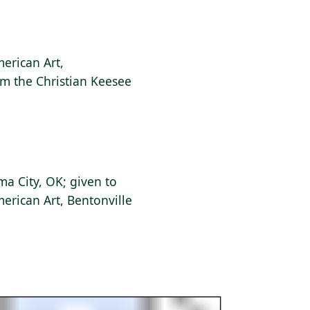
erican Art,
om the Christian Keesee
a City, OK; given to
erican Art, Bentonville