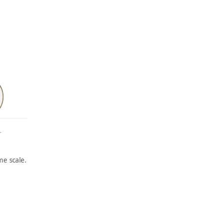
r
e scale.