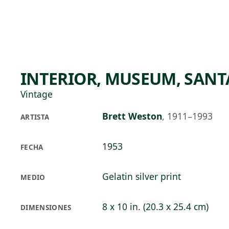
Skip to main content
96°F
OPEN TODAY 10
INTERIOR, MUSEUM, SAN
Vintage
Brett Weston
,
1911–1993
ARTISTA
1953
FECHA
Gelatin silver print
MEDIO
8 x 10 in. (20.3 x 25.4 cm)
DIMENSIONES