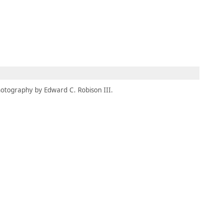
MBRESÍA
MOMENTARY
ES
AÑA NUEVA)
 UNA PESTAÑA NUEVA)
(SE ABRE EN UNA PESTAÑA NUEVA)
otography by Edward C. Robison III.