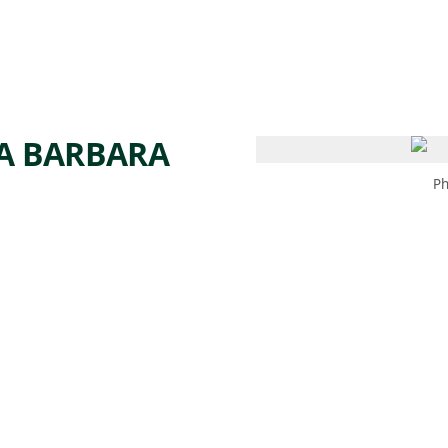
 AM – 8 PM
CALENDARIO
TIENDA
DONA
ME
(SE ABRE EN UNA PEST
(SE ABRE EN
TA BARBARA
Ph