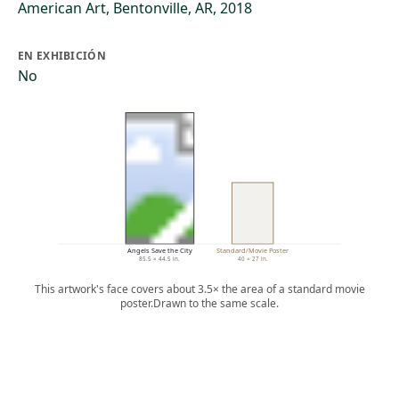
American Art, Bentonville, AR, 2018
EN EXHIBICIÓN
No
Angels Save the City
Standard/Movie Poster
85.5 × 44.5 in.
40 × 27 in.
This artwork's face covers about 3.5× the area of a standard movie
poster.
Drawn to the same scale.