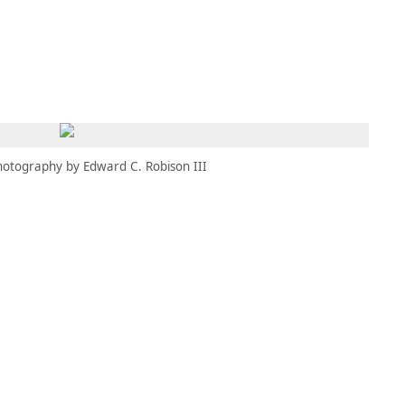
MBRESÍA
MOMENTARY
ES
AÑA NUEVA)
 UNA PESTAÑA NUEVA)
(SE ABRE EN UNA PESTAÑA NUEVA)
hotography by Edward C. Robison III