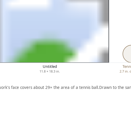
Untitled
Tenni
11.8 × 18.3 in.
2.7 in.
work's face covers about 29× the area of a tennis ball.
Drawn to the sam