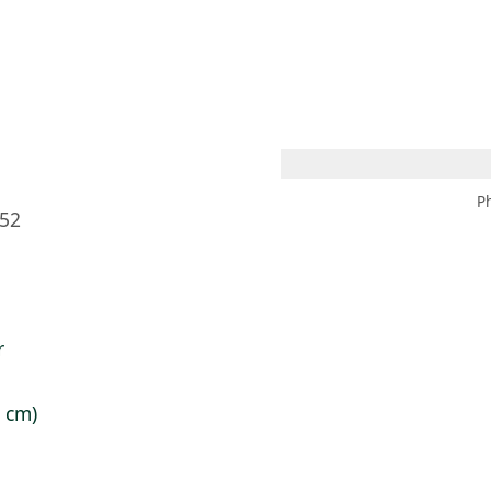
 AM – 8 PM
CALENDARIO
TIENDA
DONA
ME
(SE ABRE EN UNA PEST
(SE ABRE EN
P
952
r
4 cm)