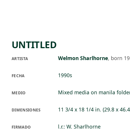
Skip to main content
84°F
OPEN TODAY 10
UNTITLED
Welmon Sharlhorne
,
born 1
ARTISTA
1990s
FECHA
Mixed media on manila folde
MEDIO
11 3/4 x 18 1/4 in. (29.8 x 46.
DIMENSIONES
l.r.: W. Sharlhorne
FIRMADO