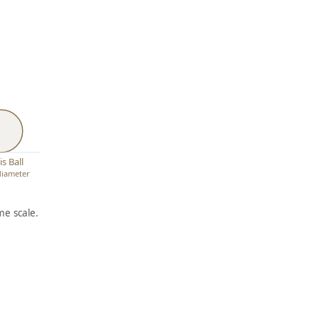
s Ball
 diameter
e scale.