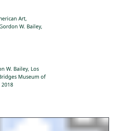
erican Art,
 Gordon W. Bailey,
on W. Bailey, Los
l Bridges Museum of
, 2018