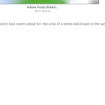
Native Hosts (Arkans…
18.4 × 36.4 in.
work's face covers about 92× the area of a tennis ball.
Drawn to the sam