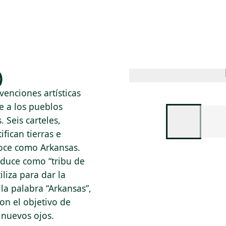
 AM – 8 PM
CALENDARIO
TIENDA
DONA
ME
(SE ABRE EN UNA PEST
(SE ABRE EN
)
venciones artísticas
e a los pueblos
Seis carteles,
fican tierras e
noce como Arkansas.
aduce como “tribu de
iliza para dar la
 la palabra “Arkansas”,
con el objetivo de
 nuevos ojos.