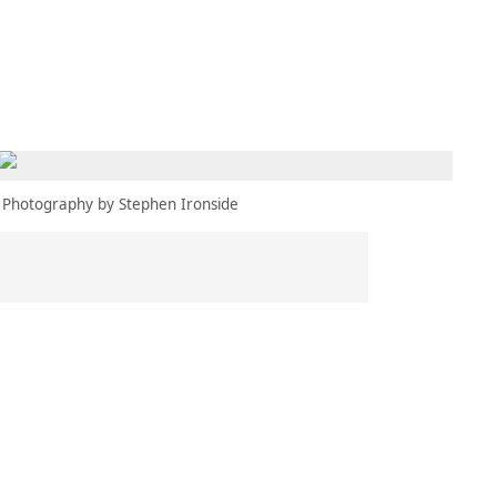
MBRESÍA
MOMENTARY
ES
AÑA NUEVA)
 UNA PESTAÑA NUEVA)
(SE ABRE EN UNA PESTAÑA NUEVA)
Photography by Stephen Ironside