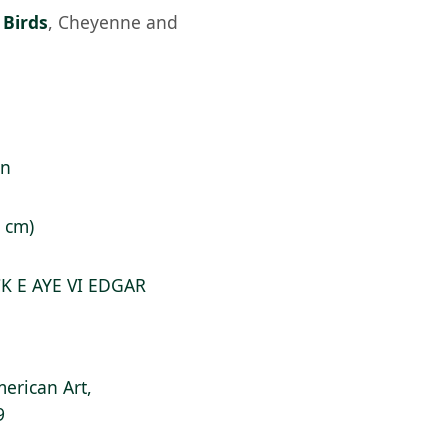
 Birds
,
Cheyenne and
en
5 cm)
OCK E AYE VI EDGAR
erican Art,
9