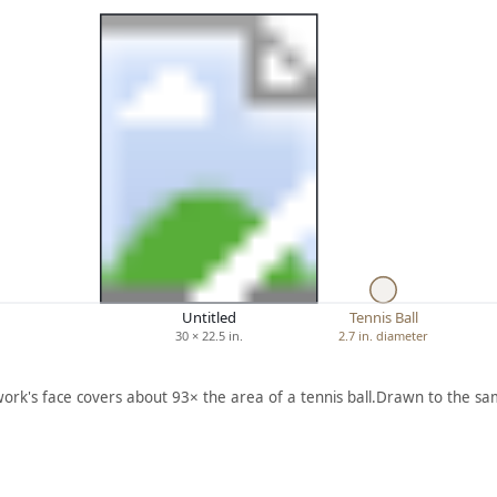
Untitled
Tennis Ball
30 × 22.5 in.
2.7 in. diameter
work's face covers about 93× the area of a tennis ball.
Drawn to the sam