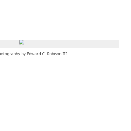
MBRESÍA
MOMENTARY
ES
AÑA NUEVA)
 UNA PESTAÑA NUEVA)
(SE ABRE EN UNA PESTAÑA NUEVA)
hotography by Edward C. Robison III