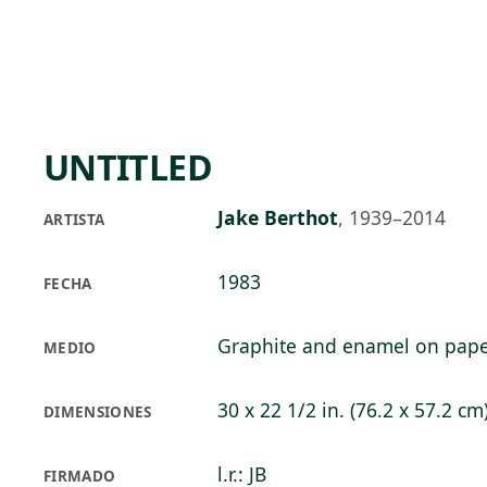
Skip to main content
74°F
OPEN TODAY 10
UNTITLED
Jake Berthot
,
1939–2014
ARTISTA
1983
FECHA
Graphite and enamel on pap
MEDIO
30 x 22 1/2 in. (76.2 x 57.2 cm
DIMENSIONES
l.r.: JB
FIRMADO