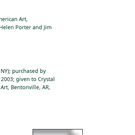
erican Art,
 Helen Porter and Jim
 NY); purchased by
 2003; given to Crystal
rt, Bentonville, AR,