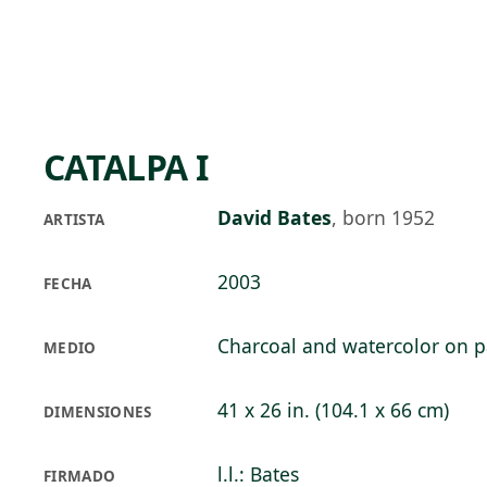
Skip to main content
74°F
OPEN TODAY 10
CATALPA I
David Bates
,
born 1952
ARTISTA
2003
FECHA
Charcoal and watercolor on 
MEDIO
41 x 26 in. (104.1 x 66 cm)
DIMENSIONES
l.l.: Bates
FIRMADO