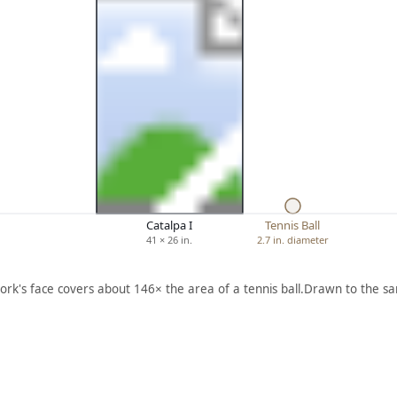
Catalpa I
Tennis Ball
41 × 26 in.
2.7 in. diameter
ork's face covers about 146× the area of a tennis ball.
Drawn to the sa