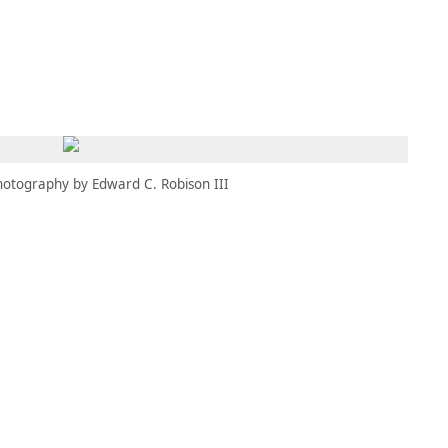
MBRESÍA
MOMENTARY
ES
AÑA NUEVA)
 UNA PESTAÑA NUEVA)
(SE ABRE EN UNA PESTAÑA NUEVA)
hotography by Edward C. Robison III