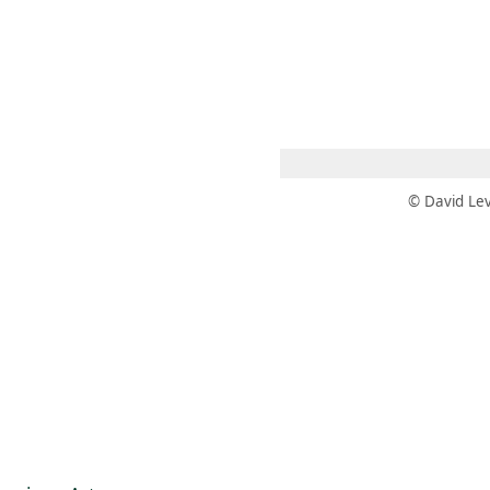
 AM – 8 PM
CALENDARIO
TIENDA
DONA
ME
(SE ABRE EN UNA PEST
(SE ABRE EN
© David Lev