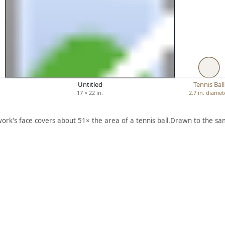
Untitled
Tennis Ball
17 × 22 in.
2.7 in. diamet
work's face covers about 51× the area of a tennis ball.
Drawn to the sam