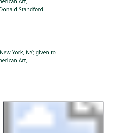
erican Art,
f Donald Standford
New York, NY; given to
erican Art,