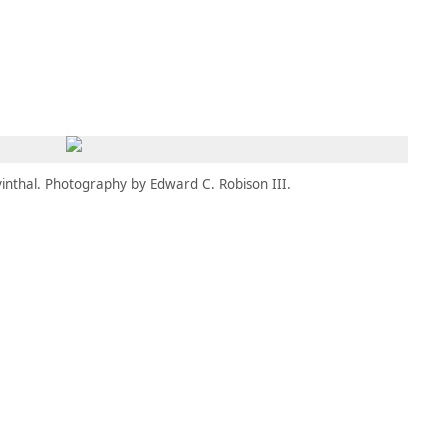
MBRESÍA
MOMENTARY
ES
AÑA NUEVA)
 UNA PESTAÑA NUEVA)
(SE ABRE EN UNA PESTAÑA NUEVA)
inthal. Photography by Edward C. Robison III.