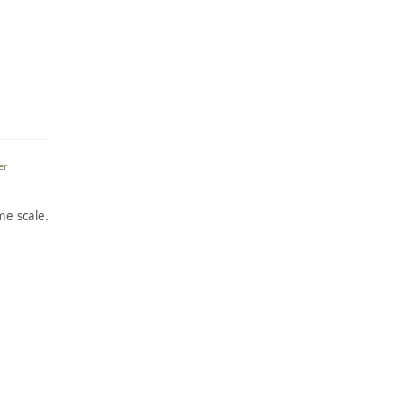
er
e scale.