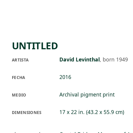
Skip to main content
92°F
OPEN TODAY 10
UNTITLED
David Levinthal
,
born 1949
ARTISTA
2016
FECHA
Archival pigment print
MEDIO
17 x 22 in. (43.2 x 55.9 cm)
DIMENSIONES